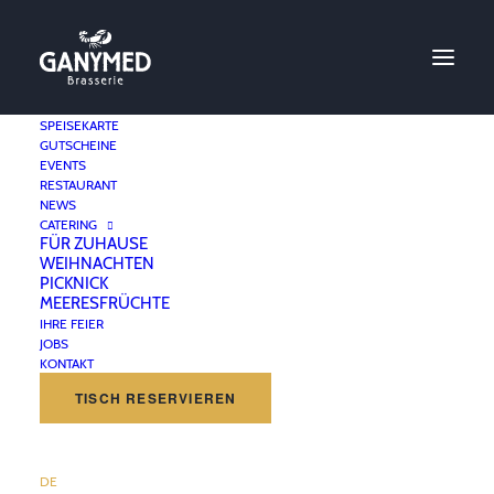
SPEISEKARTE
GUTSCHEINE
EVENTS
Frühstücken im
RESTAURANT
NEWS
Ganymed
CATERING
FÜR ZUHAUSE
WEIHNACHTEN
PICKNICK
13. APRIL 2026
|
IN
ANGEBOTE
,
RESTAURANT NEWS
MEERESFRÜCHTE
IHRE FEIER
JOBS
KONTAKT
TISCH RESERVIEREN
DE