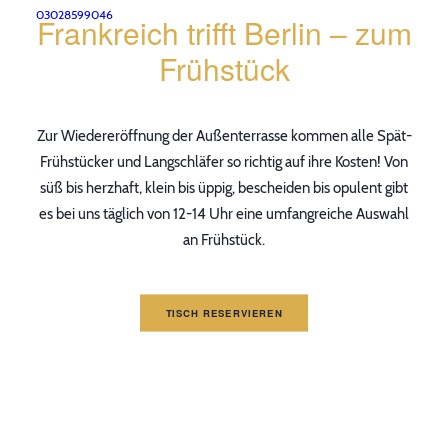
03028599046
Frankreich trifft Berlin – zum
Frühstück
Zur Wiedereröffnung der Außenterrasse kommen alle Spät-
Frühstücker und Langschläfer so richtig auf ihre Kosten! Von
süß bis herzhaft, klein bis üppig, bescheiden bis opulent gibt
es bei uns täglich von 12-14 Uhr eine umfangreiche Auswahl
an Frühstück.
TISCH RESERVIEREN