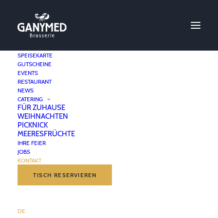
SPEISEKARTE
GUTSCHEINE
EVENTS
RESTAURANT
Kontakt
NEWS
CATERING
FÜR ZUHAUSE
WIR FREUEN UNS AUF IHREN
WEIHNACHTEN
BESUCH
PICKNICK
MEERESFRÜCHTE
IHRE FEIER
JOBS
KONTAKT
TISCH RESERVIEREN
DE