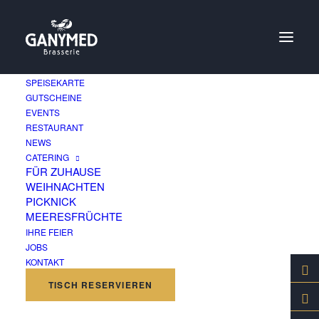
SPEISEKARTE
GUTSCHEINE
EVENTS
RESTAURANT
Grenaille-Kartoffeln
NEWS
CATERING
FÜR ZUHAUSE
15. APRIL 2020
|
BY
GANYMED BRASSERIE
WEIHNACHTEN
PICKNICK
Grenaille
oder
Grenailles
sind besonders kleine
MEERESFRÜCHTE
Kartoffeln, die mit Schale genossen werden können.
IHRE FEIER
JOBS
KONTAKT
TISCH RESERVIEREN