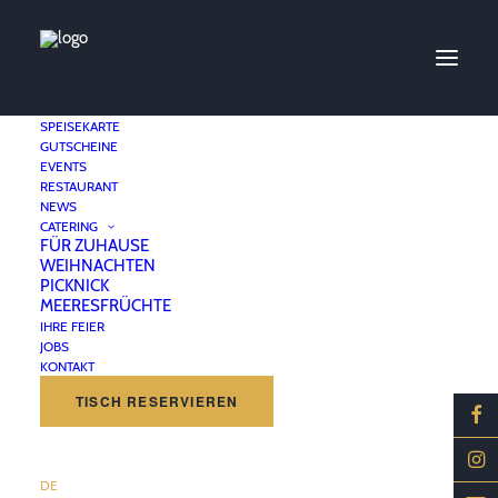
SPEISEKARTE
GUTSCHEINE
EVENTS
RESTAURANT
Bouillabaisse
NEWS
CATERING
FÜR ZUHAUSE
WEIHNACHTEN
24. FEBRUAR 2020
|
BY
GANYMED BRASSERIE
PICKNICK
MEERESFRÜCHTE
Provenzalische Suppe aus verschiedenen Fischen und
IHRE FEIER
JOBS
Meeresfrüchten des Mittelmeerraums
KONTAKT
TISCH RESERVIEREN
DE