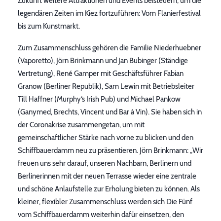
Zukunft weitere Attraktionen und Events beisteuern, um die
legendären Zeiten im Kiez fortzuführen: Vom Flanierfestival
bis zum Kunstmarkt.
Zum Zusammenschluss gehören die Familie Niederhuebner
(Vaporetto), Jörn Brinkmann und Jan Bubinger (Ständige
Vertretung), René Gamper mit Geschäftsführer Fabian
Granow (Berliner Republik), Sam Lewin mit Betriebsleiter
Till Haffner (Murphy‘s Irish Pub) und Michael Pankow
(Ganymed, Brechts, Vincent und Bar á Vin). Sie haben sich in
der Coronakrise zusammengetan, um mit
gemeinschaftlicher Stärke nach vorne zu blicken und den
Schiffbauerdamm neu zu präsentieren. Jörn Brinkmann: „Wir
freuen uns sehr darauf, unseren Nachbarn, Berlinern und
Berlinerinnen mit der neuen Terrasse wieder eine zentrale
und schöne Anlaufstelle zur Erholung bieten zu können. Als
kleiner, flexibler Zusammenschluss werden sich Die Fünf
vom Schiffbauerdamm weiterhin dafür einsetzen, den