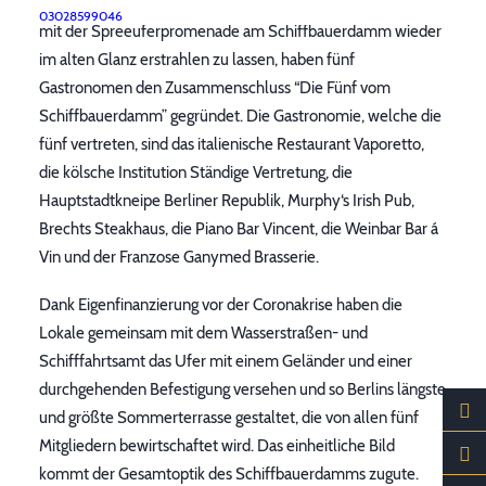
verschiedene Lokale miteinander verbindet. Um diesen Kiez
03028599046
mit der Spreeuferpromenade am Schiffbauerdamm wieder
im alten Glanz erstrahlen zu lassen, haben fünf
Gastronomen den Zusammenschluss “Die Fünf vom
Schiffbauerdamm” gegründet. Die Gastronomie, welche die
fünf vertreten, sind das italienische Restaurant Vaporetto,
die kölsche Institution Ständige Vertretung, die
Hauptstadtkneipe Berliner Republik, Murphy‘s Irish Pub,
Brechts Steakhaus, die Piano Bar Vincent, die Weinbar Bar á
Vin und der Franzose Ganymed Brasserie.
Dank Eigenfinanzierung vor der Coronakrise haben die
Lokale gemeinsam mit dem Wasserstraßen- und
Schifffahrtsamt das Ufer mit einem Geländer und einer
durchgehenden Befestigung versehen und so Berlins längste
und größte Sommerterrasse gestaltet, die von allen fünf
Mitgliedern bewirtschaftet wird. Das einheitliche Bild
kommt der Gesamtoptik des Schiffbauerdamms zugute.