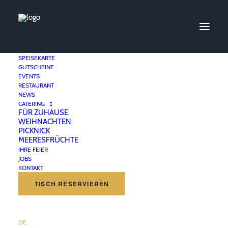
SPEISEKARTE
GUTSCHEINE
EVENTS
Kooperation am
RESTAURANT
NEWS
Schiffbauerdamm
CATERING
FÜR ZUHAUSE
WEIHNACHTEN
PICKNICK
22. JUNI 2020
|
IN
UNKATEGORISIERT
MEERESFRÜCHTE
IHRE FEIER
JOBS
KONTAKT
TISCH RESERVIEREN
Der Schiffbauerdamm in Berlin-Mitte ist eine Uferstraße
mit Geschichte und ein Standort am Wasser, der
DE