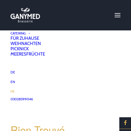
CATERING
FÜR ZUHAUSE
WEIHNACHTEN
PICKNICK
MEERESFRÜCHTE
Non classifié(e)
DE
EN
FR
03028599046
Rien Trouvé